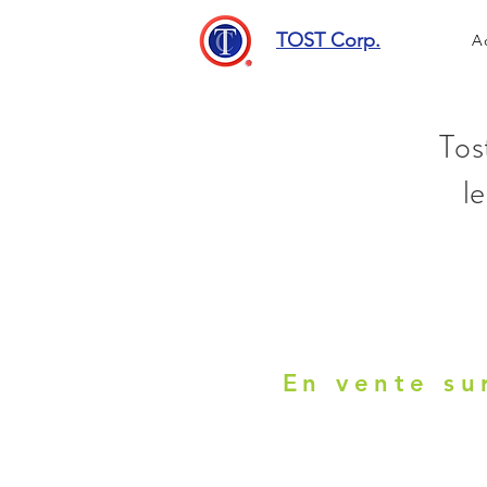
TOST Corp.
A
Tos
l
En vente s