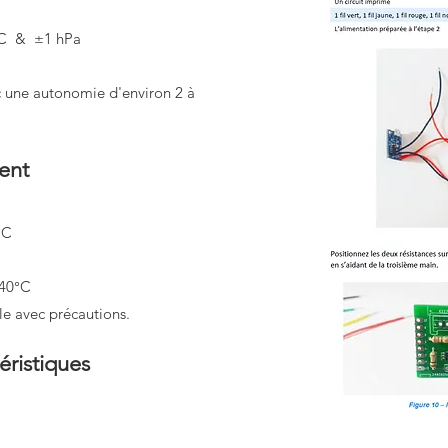
0°C & ±1 hPa
c une autonomie d'environ 2 à
ent
°C
 40°C
ble avec précautions.
éristiques