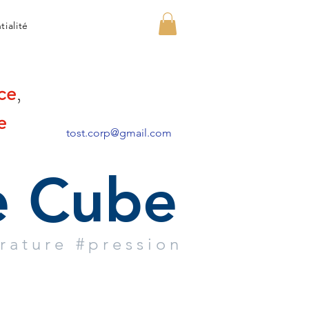
tialité
ce
,
e
tost.corp@gmail.com
e Cube
rature #pression