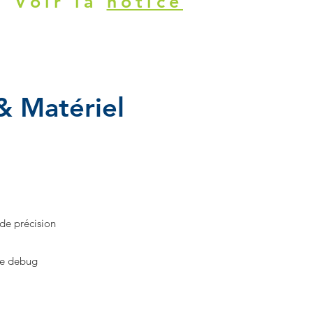
Voir la
notice
 Matériel
 de précision
 le debug