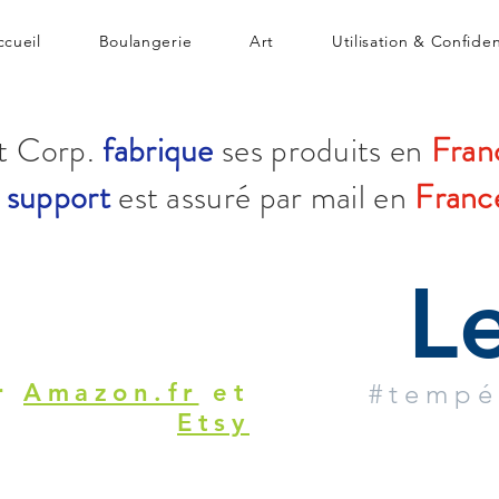
ccueil
Boulangerie
Art
Utilisation & Confiden
t Corp.
fabrique
ses produits en
Fran
e
support
est assuré par mail en
Franc
L
ur
Amazon.fr
et
#tempé
Etsy