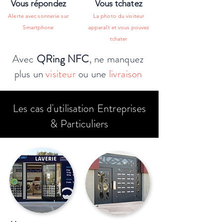
Vous répondez
Vous tchatez
Alerte avec sonnerie sur
La photo du visiteur
Smartphone
apparaît et vous pouvez
tchater
Avec
QRing NFC
, ne manquez
plus un
visiteur
ou une
livraison
Les cas d'utilisation Entreprises
& Particuliers