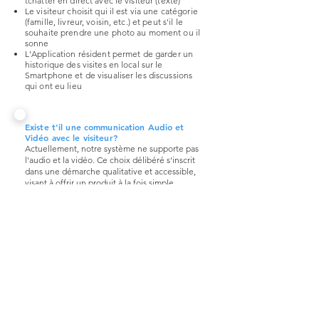
tchatter en direct avec le visiteur (texte)
Le visiteur choisit qui il est via une catégorie
(famille, livreur, voisin, etc.) et peut s'il le
souhaite prendre une photo au moment ou il
sonne
L'Application résident permet de garder un
historique des visites en local sur le
Smartphone et de visualiser les discussions
qui ont eu lieu
Existe t'il une communication Audio et
Vidéo avec le visiteur?
Actuellement, notre système ne supporte pas
l'audio et la vidéo. Ce choix délibéré s'inscrit
dans une démarche qualitative et accessible,
visant à offrir un produit à la fois simple,
économique (pas d'abonnement)
et disponible
24h/24, 7j/7. Notre infrastructure assure une
réactivité optimale pour une communication
fluide et instantanée via notifications.
Dans quel cas le QRing NFC est LA
SOLUTION pour bien recevoir vos visiteurs
et ne manquer aucun contact?
QRing NFC fonctionne sans fil et n'a pas
besoin de WiFi, dès lors si vous avez un