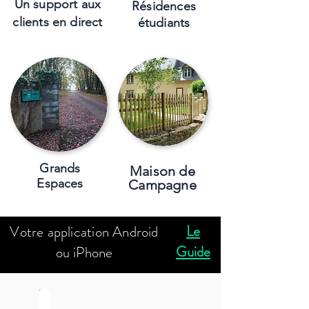
Un support aux
Résidences
clients en
direct
étudiants
Grands
Maison de
Espaces
Campagne
Le
Votre application Android
Guide
ou iPhone
Un visiteur sonne, acceptez ou rejetez l'appel