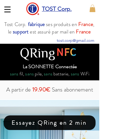
TOST Corp.
Tost Corp.
fabrique
ses produits en
France
,
le
support
est assuré par mail en
France
tost.corp@gmail.com
La SONNETTE Connectée
sans
fil,
sans
pile,
sans
batterie,
sans
WiFi
A partir de
19.90€
Sans abonnement
Essayez QRing en 2 min