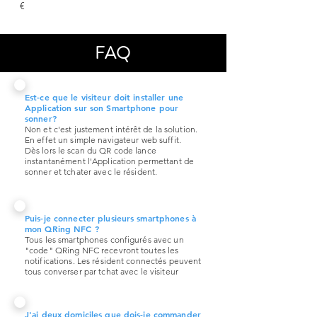
€
FAQ
Est-ce que le visiteur doit installer une
Application sur son Smartphone pour
sonner?
Non et c'est
justement
intérêt
de la solution.
En effet un simple navigateur web suffit.
Dès
lors le scan du QR code lance
instantanément l'Application permettant de
sonner et tchater avec le résident.
Puis-je connecter plusieurs smartphones à
mon QRing NFC ?
Tous les smartphones configurés avec un
"code" QRing NFC recevront toutes les
notifications. Les résident connectés peuvent
tous converser par tchat avec le visiteur
J'ai deux domiciles que dois-je commander