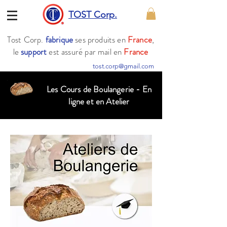
TOST Corp.
Tost Corp.
fabrique
ses produits en
France
,
le
support
est assuré par mail en
France
tost.corp@gmail.com
Les Cours de Boulangerie - En
ligne et en Atelier