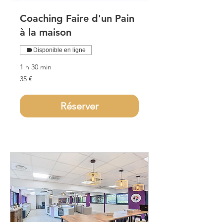
Coaching Faire d'un Pain
à la maison
Disponible en ligne
1 h 30 min
35
35 €
euros
Réserver