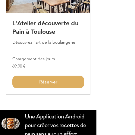
L'Atelier découverte du
Pain à Toulouse
Découvrez l’art de la boulangerie
Chargement des jours...
69,90
69,90 €
euros
Réserver
Une Application Android
pour créer vos recettes de
pain sans aucun effort